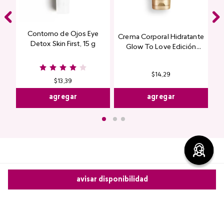
Contorno de Ojos Eye
Crema Corporal Hidratante
Detox Skin First, 15 g
Glow To Love Edición
Limitada
$
14
,
29
$
13
,
39
agregar
agregar
avisar disponibilidad
Comentarios
cargando el resumen…
Comparte este producto