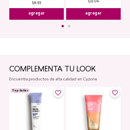
$
33
,
04
$
8
,
93
agregar
agregar
COMPLEMENTA TU LOOK
Encuentra productos de alta calidad en Cyzone
Top Seller