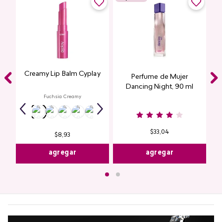
Creamy Lip Balm Cyplay
Perfume de Mujer
Dancing Night, 90 ml
Fuchsia Creamy
$
33
,
04
$
8
,
93
agregar
agregar