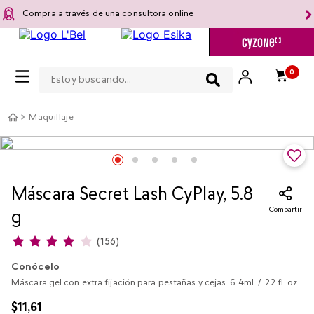
Compra a través de una consultora online
Estoy buscando...
0
Maquillaje
Máscara Secret Lash CyPlay, 5.8
Compartir
g
(
156
)
Conócelo
Máscara gel con extra fijación para pestañas y cejas. 6.4ml. / .22 fl. oz.
$
11
,
61