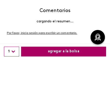
Comentarios
cargando el resumen…
Por favor, inicia sesión para escribir un comentario.
Más reciente
1
agregar a la bolsa
Cargando comentarios…
Comparte este producto
Copiar link
Whatsapp
Facebook
Más