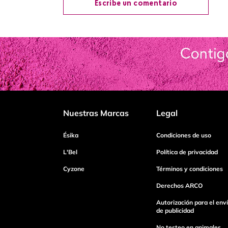
Escribe un comentario
Agregar comentario
Título
Califica el producto de 1 a 5 estrellas
Nuestras Marcas
Legal
Tu nombre
Ésika
Condiciones de uso
L'Bel
Política de privacidad
Cyzone
Términos y condiciones
Dirección de email
Derechos ARCO
Autorización para el env
Escribe un comentario
de publicidad
No testeo en animales