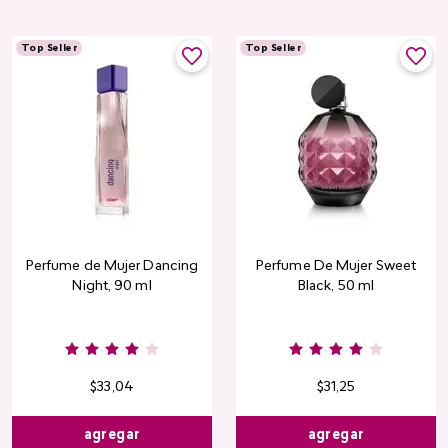
Top Seller
Top Seller
Perfume de Mujer Dancing
Perfume De Mujer Sweet
Night, 90 ml
Black, 50 ml
Burgundy
Rose
Pink
Dusty
Sang
Nude
Nude
Rose
$
33
,
04
$
31
,
25
agregar
agregar