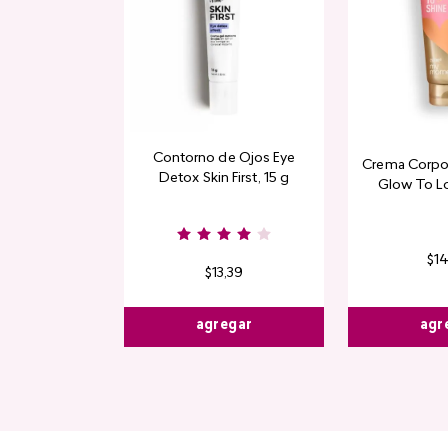
Contorno de Ojos Eye
Crema Corpor
Detox Skin First, 15 g
Glow To L
Limi
$
1
$
13
,
39
agr
agregar