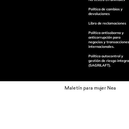
Política de cambios y
devoluciones
Libro de reclamaciones
enviar comentario
Política antisoborno y
anticorrupción para
negocios y transaccione
internacionales.
Política autocontrol y
gestión de riesgo integra
(SAGRILAFT).
Maletín para mujer Nea
Pagos 100%
Entregas a tod
seguros
el país
Operamos con
(function() { sessionStorage.setItem("last_referrer", window.l