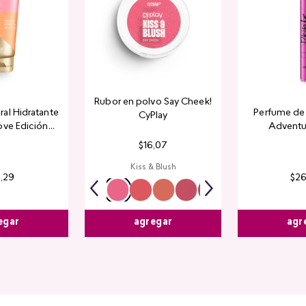
Rubor en polvo Say Cheek!
al Hidratante
Perfume de 
CyPlay
ove Edición
Adventu
tada
$
16
,
07
Kiss & Blush
4
,
29
$
2
egar
agr
agregar