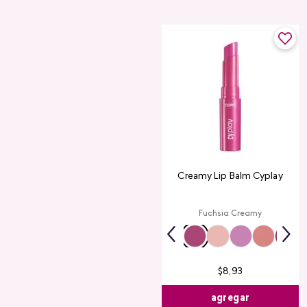
Creamy Lip Balm Cyplay
Fuchsia Creamy
$
8
,
93
agregar