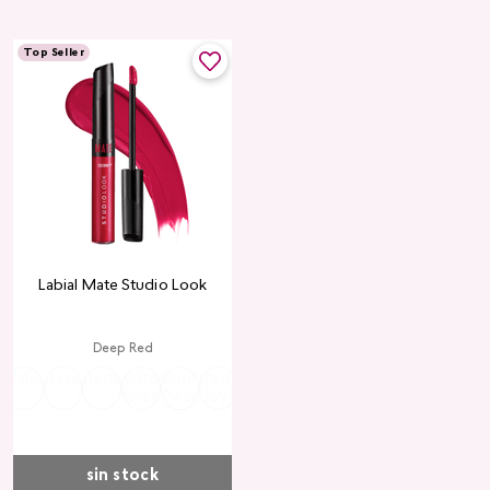
Top Seller
Labial Mate Studio Look
Deep Red
ria
Valentine
Raspberry
Redwood
Wild
Summer
Red
Rose
Peach
Pink
Wine
Ruby
Teddy
Rose
Peach
Joy
Cupid
Kiss
Heart
Red
sin stock