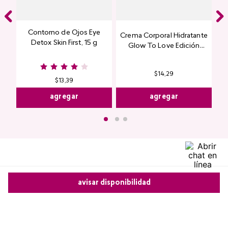
Contorno de Ojos Eye
Crema Corporal Hidratante
Detox Skin First, 15 g
Glow To Love Edición
Limitada
$
14
,
29
$
13
,
39
agregar
agregar
avisar disponibilidad
Comentarios
cargando el resumen…
Comparte este producto