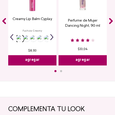
Creamy Lip Balm Cyplay
Perfume de Mujer
Dancing Night, 90 ml
Fuchsia Creamy
$
33
,
04
$
8
,
93
agregar
agregar
COMPLEMENTA TU LOOK