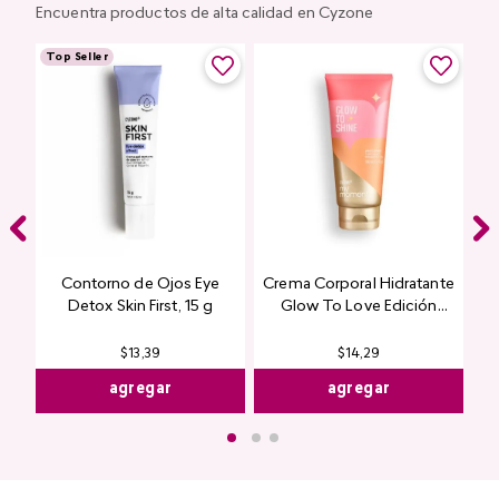
Encuentra productos de alta calidad en Cyzone
Top Seller
Contorno de Ojos Eye
Crema Corporal Hidratante
Detox Skin First, 15 g
Glow To Love Edición
Limitada
$
13
,
39
$
14
,
29
agregar
agregar