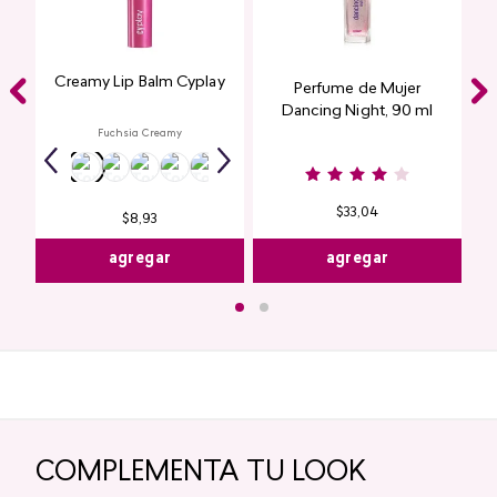
Creamy Lip Balm Cyplay
Perfume de Mujer
Dancing Night, 90 ml
Fuchsia Creamy
$
33
,
04
$
8
,
93
agregar
agregar
COMPLEMENTA TU LOOK