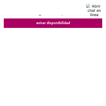
Comentarios
avisar disponibilidad
0 calificación promedio
Comparte este producto
(0 comentarios)
5 estrellas
0%
Copiar link
Whatsapp
Facebook
Más
4 estrellas
0%
3 estrellas
0%
2 estrellas
0%
1 estrella
0%
Escribe un comentario
Más reciente
Agregar comentario