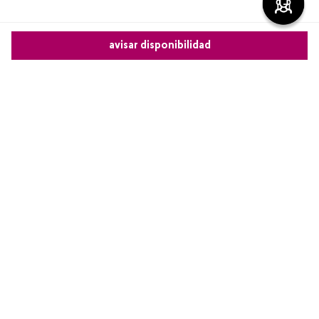
Más reciente
avisar disponibilidad
Cargando comentarios…
Comparte este producto
Copiar link
Whatsapp
Facebook
Más
Redes sociales de Cyzone