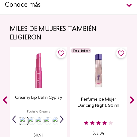
Conoce más
MILES DE MUJERES TAMBIÉN
ELIGIERON
Top Seller
Creamy Lip Balm Cyplay
Perfume de Mujer
Dancing Night, 90 ml
Fuchsia Creamy
$
33
,
04
$
8
,
93