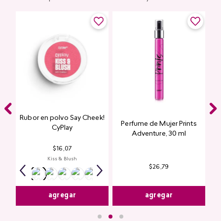
Rubor en polvo Say Cheek!
Perfume de Mujer Prints
nte
CyPlay
Adventure, 30 ml
n
$
16
,
07
Kiss & Blush
$
26
,
79
agregar
agregar