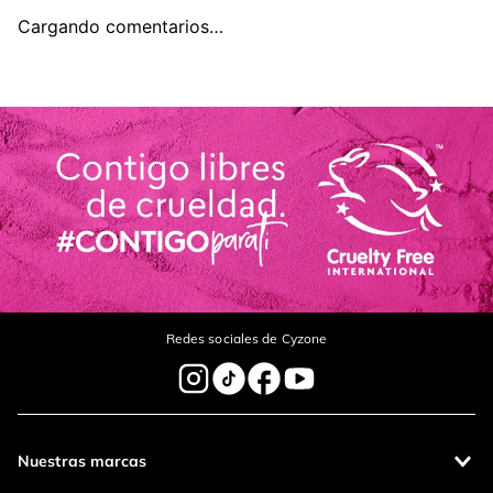
Cargando comentarios…
Título
Califica el producto de 1 a 5 estrellas
Tu nombre
Dirección de email
Redes sociales de Cyzone
Escribe un comentario
Nuestras marcas