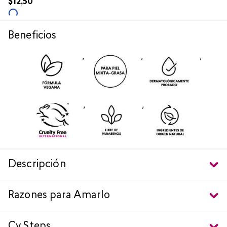
$
12
,
50
Beneficios
,
,
,
,
,
Descripción
Razones para Amarlo
Cy Steps