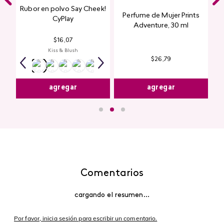
Rubor en polvo Say Cheek!
Perfume de Mujer Prints
nte
CyPlay
Adventure, 30 ml
n
$
16
,
07
Kiss & Blush
$
26
,
79
agregar
agregar
Comentarios
cargando el resumen…
Por favor, inicia sesión para escribir un comentario.