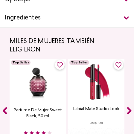
Ingredientes
MILES DE MUJERES TAMBIÉN
ELIGIERON
Top Seller
Top Seller
Labial Mate Studio Look
ing
Perfume De Mujer Sweet
Black, 50 ml
Deep Red
Burgundy
Rose
Pink
Dusty
Sangria
Valentine
Raspberry
Redwood
Wild
Summer
Red
Rose
P