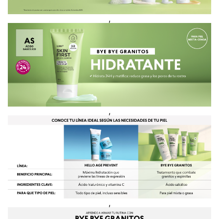
,
,
,