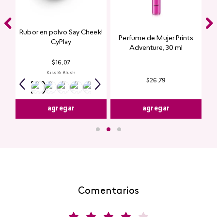
Rubor en polvo Say Cheek!
Perfume de Mujer Prints
nte
CyPlay
Adventure, 30 ml
n
$
16
,
07
Kiss & Blush
$
26
,
79
agregar
agregar
Comentarios