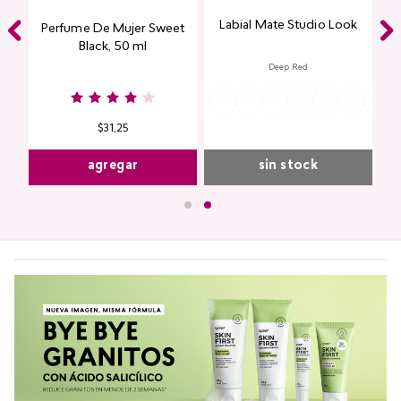
Labial Mate Studio Look
ing
Perfume De Mujer Sweet
Black, 50 ml
Deep Red
Burgundy
Rose
Pink
Dusty
Sangria
Valentine
Raspberry
Redwood
Wild
Summer
Red
Rose
P
Nude
Nude
Rose
Rose
Peach
Joy
Cupi
K
$
31
,
25
agregar
sin stock