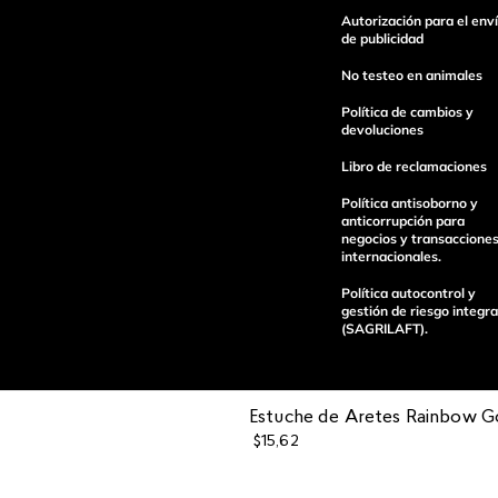
Autorización para el env
Escribe un comentario
de publicidad
No testeo en animales
Política de cambios y
devoluciones
Libro de reclamaciones
enviar comentario
Política antisoborno y
anticorrupción para
negocios y transaccione
internacionales.
Política autocontrol y
gestión de riesgo integra
(SAGRILAFT).
Estuche de Aretes Rainbow G
$
15
,
62
Pagos 100%
Entregas a tod
seguros
el país