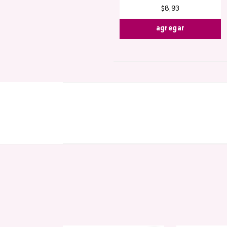
$
8
,
93
agregar