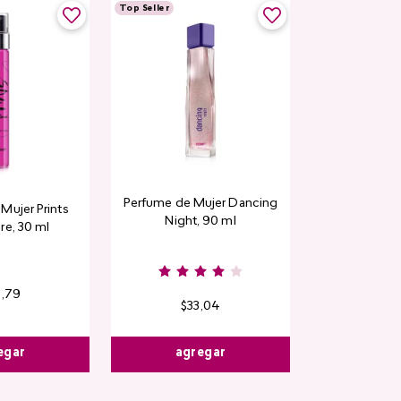
Top Seller
Perfume de Mujer Dancing
Mujer Prints
Night, 90 ml
re, 30 ml
6
,
79
$
33
,
04
egar
agregar