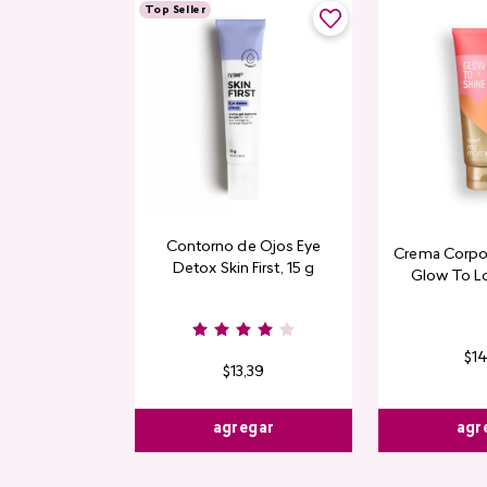
Top Seller
Contorno de Ojos Eye
Crema Corpor
Detox Skin First, 15 g
Glow To L
Limi
$
1
$
13
,
39
agr
agregar