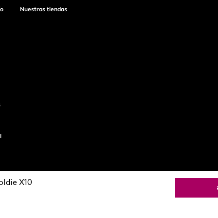
ío
Nuestras tiendas
s
l
oldie X10
o
Productos de
calidad