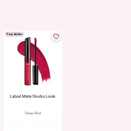
Top Seller
Labial Mate Studio Look
Deep Red
ria
Valentine
Raspberry
Redwood
Wild
Summer
Red
Rose
Peach
Pink
Wine
Ruby
Teddy
Rose
Peach
Joy
Cupid
Kiss
Heart
Red