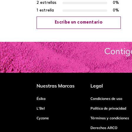
2 estrellas
0%
1 estrella
0%
Escribe un comentario
Agregar comentario
Título
Califica el producto de 1 a 5 estrellas
Nuestras Marcas
Legal
Tu nombre
Ésika
Condiciones de uso
L'Bel
Política de privacidad
Cyzone
Términos y condiciones
Dirección de email
Derechos ARCO