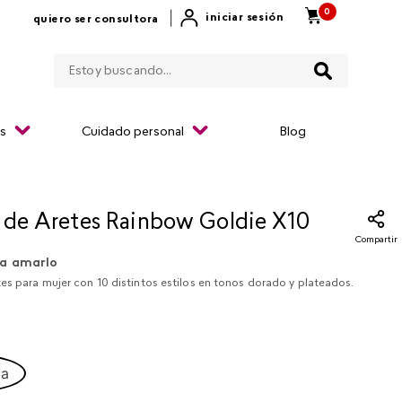
0
|
iniciar sesión
quiero ser consultora
Estoy buscando...
os
Cuidado personal
Blog
 de Aretes Rainbow Goldie X10
Compartir
a amarlo
es para mujer con 10 distintos estilos en tonos dorado y plateados.
ca