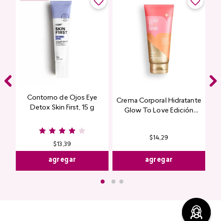
Contorno de Ojos Eye
Crema Corporal Hidratante
Detox Skin First, 15 g
Glow To Love Edición
Limitada
$
14
,
29
$
13
,
39
agregar
agregar