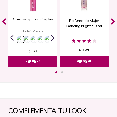
Creamy Lip Balm Cyplay
Perfume de Mujer
Dancing Night, 90 ml
Fuchsia Creamy
$
33
,
04
$
8
,
93
agregar
agregar
COMPLEMENTA TU LOOK