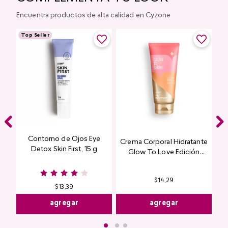
Encuentra productos de alta calidad en Cyzone
Top Seller
Contorno de Ojos Eye
Crema Corporal Hidratante
Detox Skin First, 15 g
Glow To Love Edición
Limitada
$
14
,
29
$
13
,
39
agregar
agregar