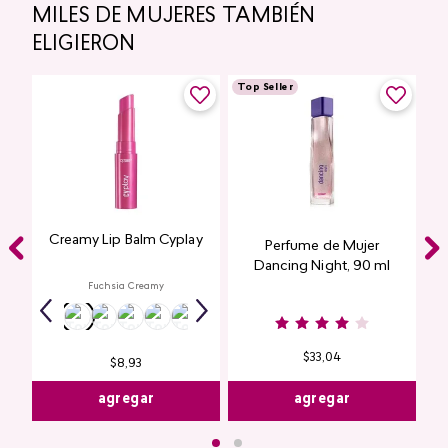
MILES DE MUJERES TAMBIÉN
ELIGIERON
Top Seller
Creamy Lip Balm Cyplay
Perfume de Mujer
Dancing Night, 90 ml
Fuchsia Creamy
$
33
,
04
$
8
,
93
agregar
agregar