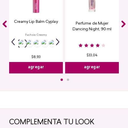
Creamy Lip Balm Cyplay
Perfume de Mujer
Dancing Night, 90 ml
Fuchsia Creamy
$
33
,
04
$
8
,
93
agregar
agregar
COMPLEMENTA TU LOOK