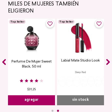
MILES DE MUJERES TAMBIÉN
ELIGIERON
Top Seller
Top Seller
Labial Mate Studio Look
ing
Perfume De Mujer Sweet
Black, 50 ml
Deep Red
Burgundy
Rose
Pink
Dusty
Sangria
Valentine
Raspberry
Redwood
Wild
Summer
Red
Rose
P
Nude
Nude
Rose
Rose
Peach
Joy
Cupi
K
$
31
,
25
agregar
sin stock