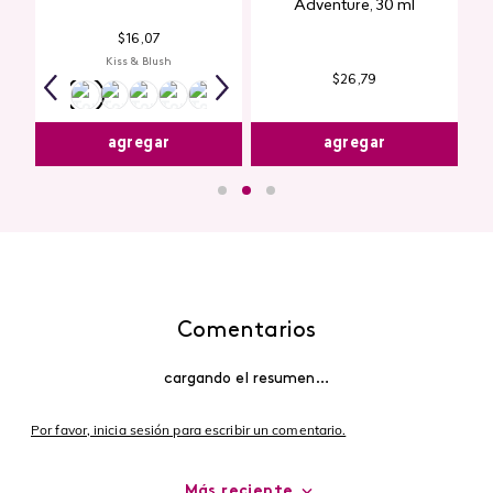
Adventure, 30 ml
n
$
16
,
07
Kiss & Blush
$
26
,
79
agregar
agregar
Comentarios
cargando el resumen…
Por favor, inicia sesión para escribir un comentario.
Más reciente