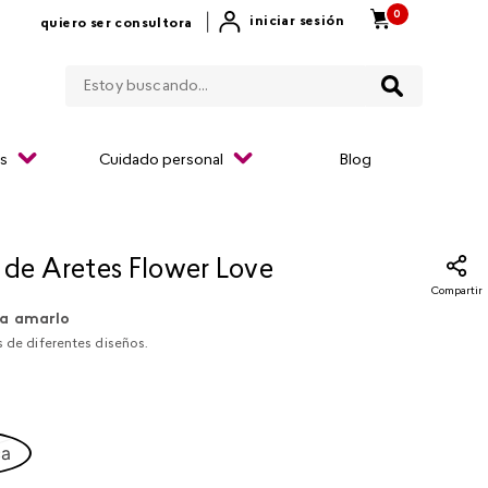
0
|
iniciar sesión
quiero ser consultora
Estoy buscando...
os
Cuidado personal
Blog
 de Aretes Flower Love
Compartir
a amarlo
s de diferentes diseños.
ca