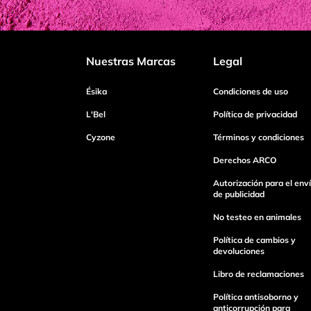
Califica el producto de 1 a 5 estrellas
Nuestras Marcas
Legal
Tu nombre
Ésika
Condiciones de uso
L'Bel
Política de privacidad
Cyzone
Términos y condiciones
Dirección de email
Derechos ARCO
Autorización para el env
Escribe un comentario
de publicidad
No testeo en animales
Política de cambios y
devoluciones
Libro de reclamaciones
enviar comentario
Política antisoborno y
anticorrupción para