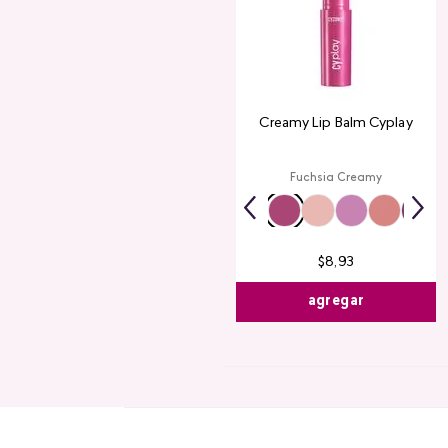
Creamy Lip Balm Cyplay
Fuchsia Creamy
$
8
,
93
agregar