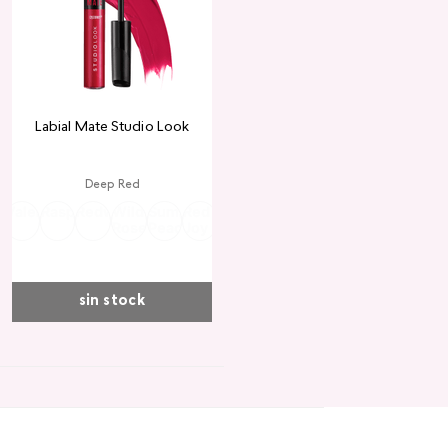
Labial Mate Studio Look
Deep Red
ria
Valentine
Raspberry
Redwood
Wild
Summer
Red
Rose
Peach
Pink
Wine
Ruby
Teddy
Rose
Peach
Joy
Cupid
Kiss
Heart
Red
sin stock