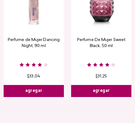
Perfume de Mujer Dancing
Perfume De Mujer Sweet
Night, 90 ml
Black, 50 ml
Burgundy
Rose
Pink
Dusty
Sang
Nude
Nude
Rose
$
33
,
04
$
31
,
25
agregar
agregar