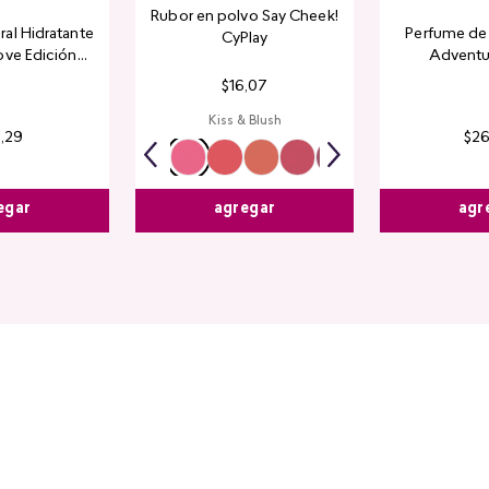
Rubor en polvo Say Cheek!
al Hidratante
Perfume de 
CyPlay
ove Edición
Adventu
tada
$
16
,
07
Kiss & Blush
4
,
29
$
2
egar
agr
agregar