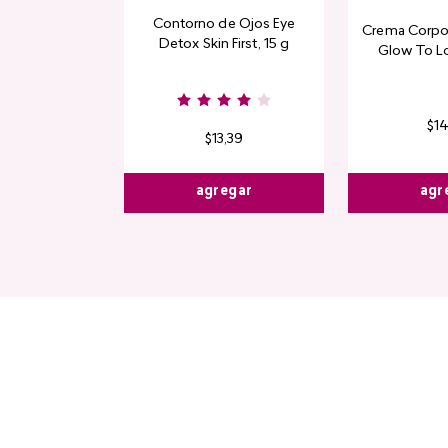
Contorno de Ojos Eye
Crema Corpor
Detox Skin First, 15 g
Glow To L
Limi
$
1
$
13
,
39
agr
agregar