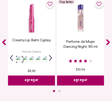
Top Seller
Creamy Lip Balm Cyplay
Perfume de Mujer
Dancing Night, 90 ml
Fuchsia Creamy
$
33
,
04
$
8
,
93
agregar
agregar