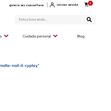
0
|
iniciar sesión
quiero ser consultora
Estoy buscando...
os
Cuidado personal
Blog
malte-nail-it-cyplay
"