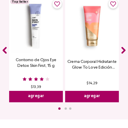
Top Seller
Contorno de Ojos Eye
Crema Corporal Hidratante
Detox Skin First, 15 g
Glow To Love Edición
Limitada
$
14
,
29
$
13
,
39
agregar
agregar