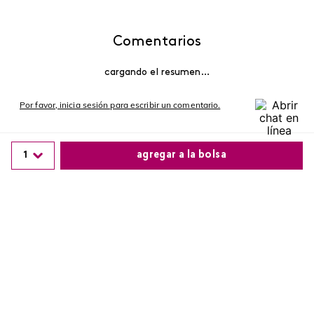
Comentarios
cargando el resumen…
Por favor, inicia sesión para escribir un comentario.
Más reciente
1
agregar a la bolsa
Cargando comentarios…
Comparte este producto
Copiar link
Whatsapp
Facebook
Más