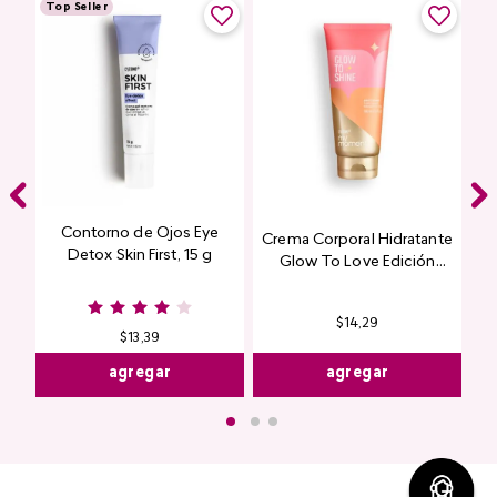
Top Seller
Contorno de Ojos Eye
Crema Corporal Hidratante
Detox Skin First, 15 g
Glow To Love Edición
Limitada
$
14
,
29
$
13
,
39
agregar
agregar