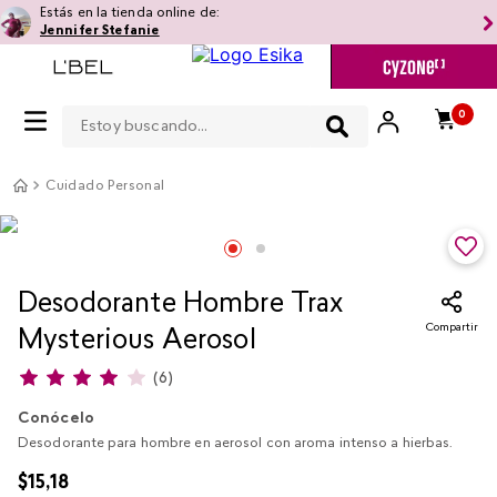
Estás en la tienda online de:
Jennifer Stefanie
Estoy buscando...
0
Cuidado Personal
Desodorante Hombre Trax
Compartir
Mysterious Aerosol
(
6
)
Conócelo
Desodorante para hombre en aerosol con aroma intenso a hierbas.
$
15
,
18