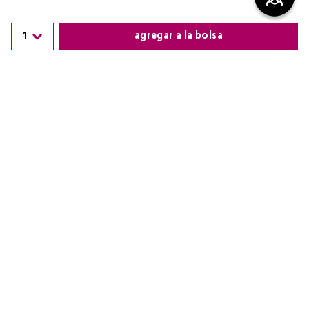
1
agregar a la bolsa
Comentarios
cargando el resumen…
Comparte este producto
Por favor, inicia sesión para escribir un comentario.
Copiar link
Whatsapp
Facebook
Más
Más reciente
Cargando comentarios…