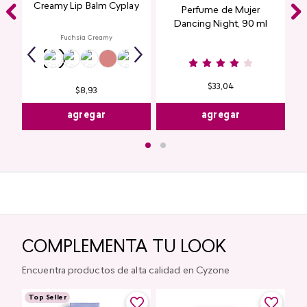
Creamy Lip Balm Cyplay
Perfume de Mujer
Dancing Night, 90 ml
Fuchsia Creamy
$
33
,
04
$
8
,
93
agregar
agregar
COMPLEMENTA TU LOOK
Encuentra productos de alta calidad en Cyzone
Top Seller