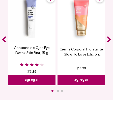
Contorno de Ojos Eye
Crema Corporal Hidratante
Detox Skin First, 15 g
Glow To Love Edición
Limitada
$
14
,
29
$
13
,
39
agregar
agregar