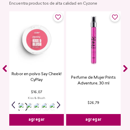
Encuentra productos de alta calidad en Cyzone
Rubor en polvo Say Cheek!
Perfume de Mujer Prints
nte
CyPlay
Adventure, 30 ml
n
$
16
,
07
Kiss & Blush
$
26
,
79
agregar
agregar