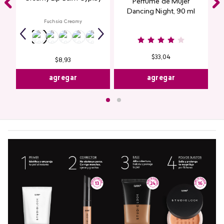
Perfume de Mujer
Dancing Night, 90 ml
Fuchsia Creamy
$
33
,
04
$
8
,
93
agregar
agregar