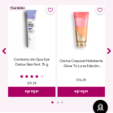
Top Seller
Contorno de Ojos Eye
Crema Corporal Hidratante
Detox Skin First, 15 g
Glow To Love Edición
Limitada
$
14
,
29
$
13
,
39
agregar
agregar