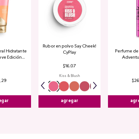
Rubor en polvo Say Cheek!
al Hidratante
Perfume de 
CyPlay
ove Edición
Adventu
tada
$
16
,
07
Kiss & Blush
4
,
29
$
2
egar
agr
agregar