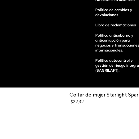
Política de cambios y
devoluciones
Libro de reclamaciones
enviar comentario
Política antisoborno y
anticorrupción para
negocios y transaccione
internacionales.
Política autocontrol y
gestión de riesgo integra
(SAGRILAFT).
Collar de mujer Starlight Spa
$
22
,
32
Pagos 100%
Entregas a tod
seguros
el país
Operamos con
(function() { sessionStorage.setItem("last_referrer", window.l