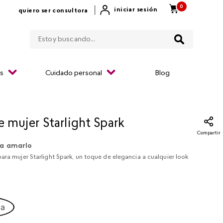
0
|
iniciar sesión
quiero ser consultora
Estoy buscando...
os
Cuidado personal
Blog
e mujer Starlight Spark
Compartir
a amarlo
ara mujer Starlight Spark, un toque de elegancia a cualquier look
ca