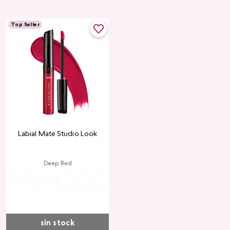
Top Seller
Labial Mate Studio Look
Deep Red
ria
Valentine
Raspberry
Redwood
Wild
Summer
Red
Rose
Peach
Pink
Wine
Ruby
Teddy
Rose
Peach
Joy
Cupid
Kiss
Heart
Red
sin stock