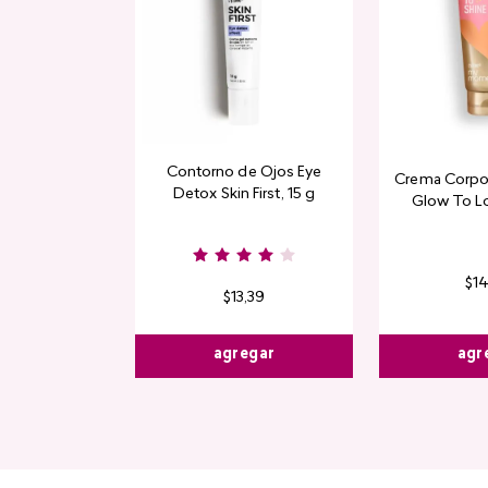
Contorno de Ojos Eye
Crema Corpor
Detox Skin First, 15 g
Glow To L
Limi
$
1
$
13
,
39
agr
agregar