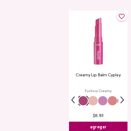
Creamy Lip Balm Cyplay
Fuchsia Creamy
$
8
,
93
agregar