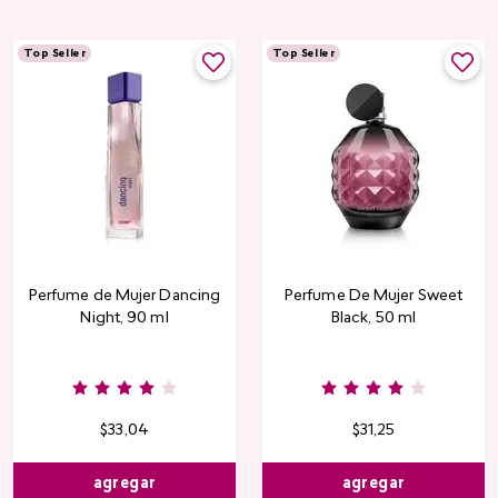
Top Seller
Top Seller
Perfume de Mujer Dancing
Perfume De Mujer Sweet
Night, 90 ml
Black, 50 ml
Burgundy
Rose
Pink
Dusty
Sang
Nude
Nude
Rose
$
33
,
04
$
31
,
25
agregar
agregar