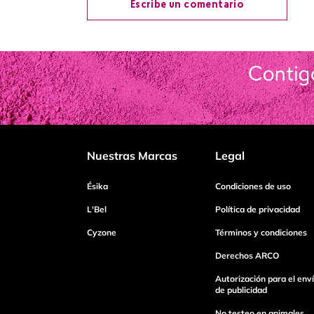
Escribe un comentario
Agregar comentario
Título
Califica el producto de 1 a 5 estrellas
Nuestras Marcas
Legal
Tu nombre
Ésika
Condiciones de uso
L'Bel
Política de privacidad
Cyzone
Términos y condiciones
Dirección de email
Derechos ARCO
Autorización para el env
Escribe un comentario
de publicidad
No testeo en animales