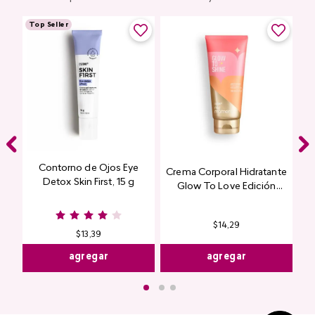
Top Seller
Contorno de Ojos Eye
Crema Corporal Hidratante
Detox Skin First, 15 g
Glow To Love Edición
Limitada
$
14
,
29
$
13
,
39
agregar
agregar