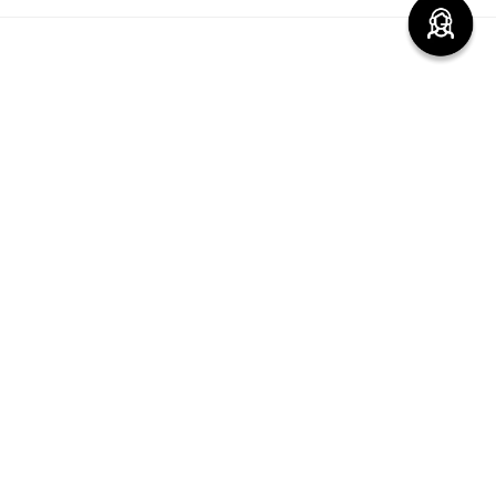
Comentarios
cargando el resumen…
Por favor, inicia sesión para escribir un comentario.
Más reciente
Cargando comentarios…