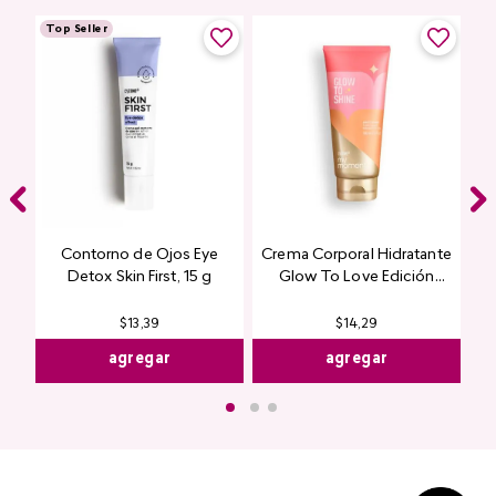
Top Seller
Contorno de Ojos Eye
Crema Corporal Hidratante
Detox Skin First, 15 g
Glow To Love Edición
Limitada
$
13
,
39
$
14
,
29
agregar
agregar