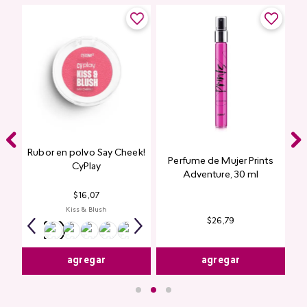
Rubor en polvo Say Cheek!
Perfume de Mujer Prints
nte
CyPlay
Adventure, 30 ml
n
$
16
,
07
Kiss & Blush
$
26
,
79
agregar
agregar