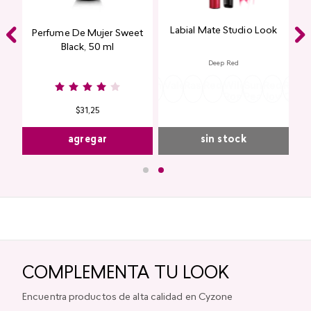
Labial Mate Studio Look
ing
Perfume De Mujer Sweet
Black, 50 ml
Deep Red
Burgundy
Rose
Pink
Dusty
Sangria
Valentine
Raspberry
Redwood
Wild
Summer
Red
Rose
P
Nude
Nude
Rose
Rose
Peach
Joy
Cupi
K
$
31
,
25
agregar
sin stock
COMPLEMENTA TU LOOK
Encuentra productos de alta calidad en Cyzone