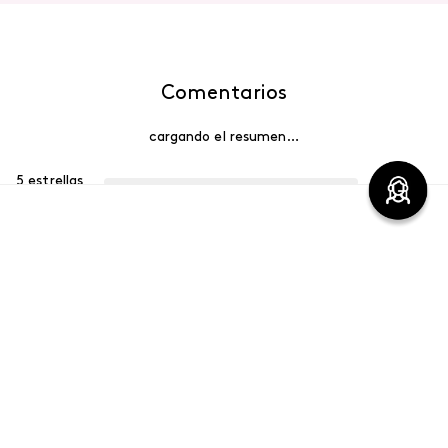
Comentarios
cargando el resumen…
5 estrellas
0%
4 estrellas
0%
3 estrellas
0%
2 estrellas
0%
1 estrella
0%
Escribe un comentario
Más reciente
Agregar comentario
Cargando comentarios…