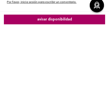
Por favor, inicia sesión para escribir un comentario.
Más reciente
avisar disponibilidad
Cargando comentarios…
Comparte este producto
Copiar link
Whatsapp
Facebook
Más
Redes sociales de Cyzone