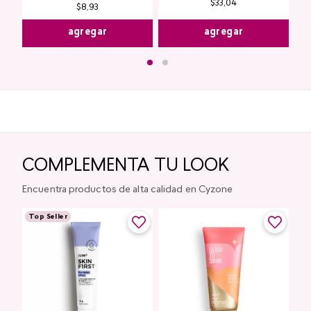
$
33
,
04
$
8
,
93
agregar
agregar
COMPLEMENTA TU LOOK
Encuentra productos de alta calidad en Cyzone
Top Seller