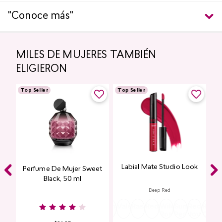
"Conoce más"
MILES DE MUJERES TAMBIÉN
ELIGIERON
Top Seller
Top Seller
Labial Mate Studio Look
ing
Perfume De Mujer Sweet
Black, 50 ml
Deep Red
Burgundy
Rose
Pink
Dusty
Sangria
Valentine
Raspberry
Redwood
Wild
Summer
Red
Rose
P
Nude
Nude
Rose
Rose
Peach
Joy
Cupi
K