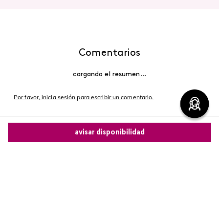
Comentarios
cargando el resumen…
Por favor, inicia sesión para escribir un comentario.
Más reciente
avisar disponibilidad
Cargando comentarios…
Comparte este producto
Copiar link
Whatsapp
Facebook
Más