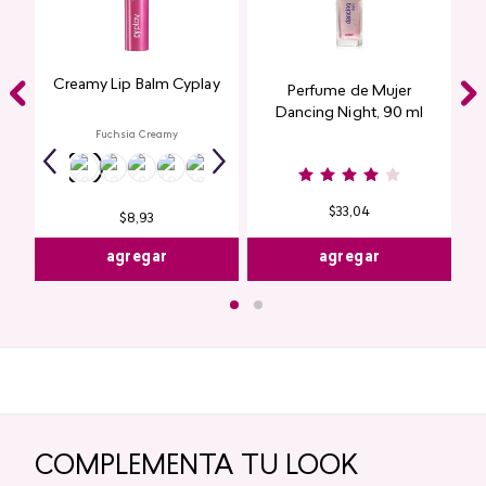
Creamy Lip Balm Cyplay
Perfume de Mujer
Dancing Night, 90 ml
Fuchsia Creamy
$
33
,
04
$
8
,
93
agregar
agregar
COMPLEMENTA TU LOOK