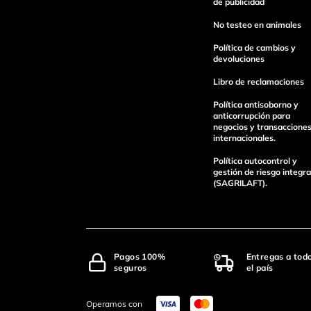
de publicidad
No testeo en animales
Política de cambios y
devoluciones
Libro de reclamaciones
Política antisoborno y
anticorrupción para
negocios y transaccione
internacionales.
Política autocontrol y
gestión de riesgo integra
(SAGRILAFT).
Pagos 100%
Entregas a tod
seguros
el país
Operamos con