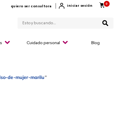
0
|
iniciar sesión
quiero ser consultora
Estoy buscando...
os
Cuidado personal
Blog
lso-de-mujer-marilu
"