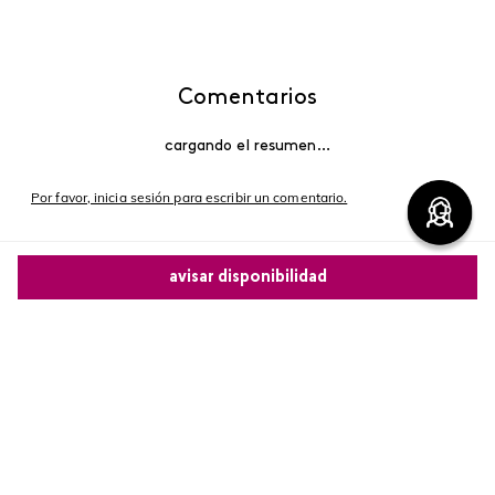
Comentarios
cargando el resumen…
Por favor, inicia sesión para escribir un comentario.
Más reciente
avisar disponibilidad
Cargando comentarios…
Comparte este producto
Copiar link
Whatsapp
Facebook
Más