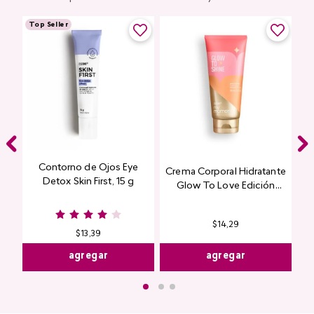
Top Seller
Contorno de Ojos Eye
Crema Corporal Hidratante
Detox Skin First, 15 g
Glow To Love Edición
Limitada
$
14
,
29
$
13
,
39
agregar
agregar