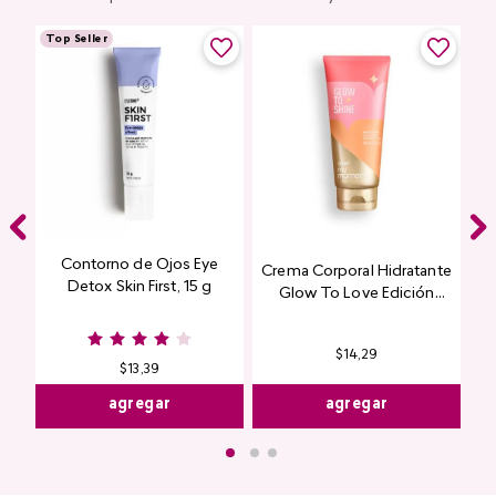
Top Seller
Contorno de Ojos Eye
Crema Corporal Hidratante
Detox Skin First, 15 g
Glow To Love Edición
Limitada
$
14
,
29
$
13
,
39
agregar
agregar