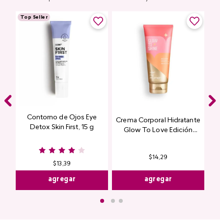
Top Seller
Contorno de Ojos Eye
Crema Corporal Hidratante
Detox Skin First, 15 g
Glow To Love Edición
Limitada
$
14
,
29
$
13
,
39
agregar
agregar