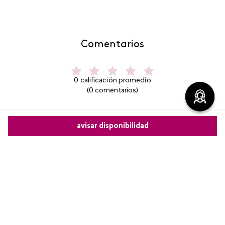
Comentarios
0 calificación promedio
(0 comentarios)
Por favor, inicia sesión para escribir un comentario.
avisar disponibilidad
Más reciente
Comparte este producto
No hay comentarios.
Copiar link
Whatsapp
Facebook
Más