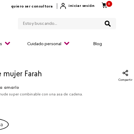
0
|
iniciar sesión
quiero ser consultora
Estoy buscando...
os
Cuidado personal
Blog
 mujer Farah​
Compartir
a amarlo
 nude super combinable con una asa de cadena.
ca