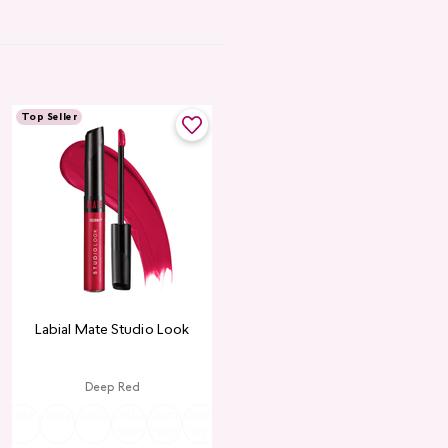
Top Seller
Labial Mate Studio Look
Deep Red
ria
Valentine
Raspberry
Redwood
Wild
Summer
Red
Rose
Peach
Pink
Wine
Ruby
Teddy
Rose
Peach
Joy
Cupid
Kiss
Heart
Red