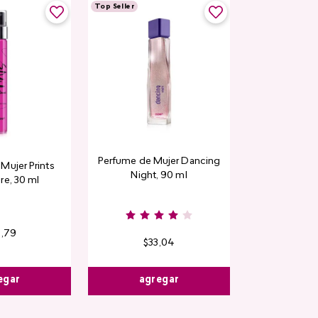
Top Seller
Perfume de Mujer Dancing
Mujer Prints
Night, 90 ml
re, 30 ml
6
,
79
$
33
,
04
egar
agregar