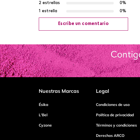
2 estrellas
0%
1 estrella
0%
Escribe un comentario
Agregar comentario
Título
Califica el producto de 1 a 5 estrellas
Nuestras Marcas
Legal
Tu nombre
Ésika
Condiciones de uso
L'Bel
Política de privacidad
Cyzone
Términos y condiciones
Dirección de email
Derechos ARCO