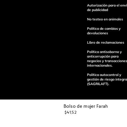
Autorización para el env
Escribe un comentario
de publicidad
No testeo en animales
Política de cambios y
devoluciones
Libro de reclamaciones
enviar comentario
Política antisoborno y
anticorrupción para
negocios y transaccione
internacionales.
Política autocontrol y
gestión de riesgo integra
(SAGRILAFT).
Bolso de mujer Farah​
$
41
,
52
Pagos 100%
Entregas a tod
seguros
el país