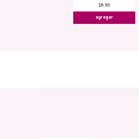
$
8
,
93
agregar