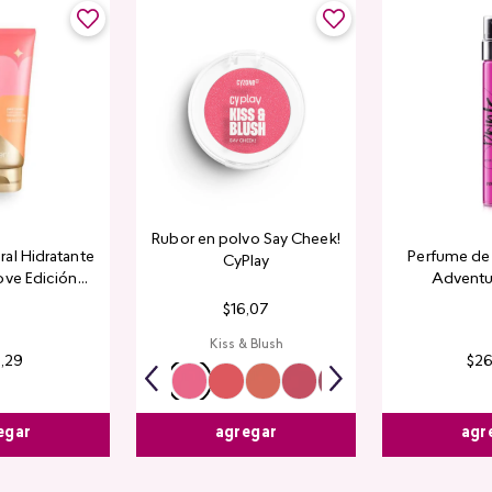
Rubor en polvo Say Cheek!
al Hidratante
Perfume de 
CyPlay
ove Edición
Adventu
tada
$
16
,
07
Kiss & Blush
4
,
29
$
2
egar
agr
agregar