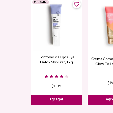
Top Seller
Contorno de Ojos Eye
Crema Corpor
Detox Skin First, 15 g
Glow To L
Limi
$
1
$
13
,
39
agr
agregar