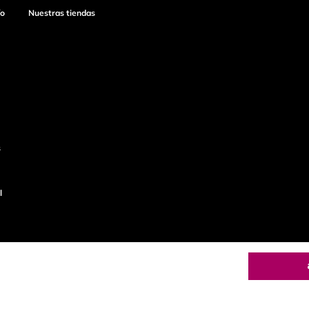
ío
Nuestras tiendas
s
l
o
Productos de
calidad