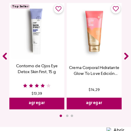
Top Seller
Contorno de Ojos Eye
Crema Corporal Hidratante
Detox Skin First, 15 g
Glow To Love Edición
Limitada
$
14
,
29
$
13
,
39
agregar
agregar