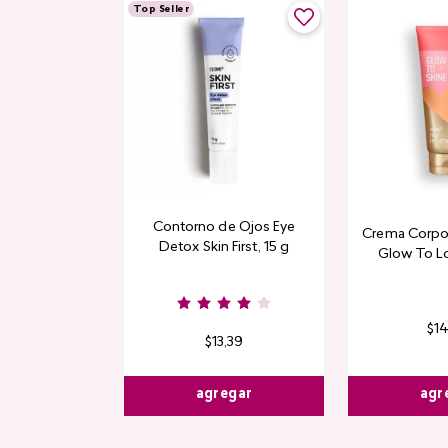
Top Seller
Contorno de Ojos Eye
Crema Corpor
Detox Skin First, 15 g
Glow To L
Limi
$
1
$
13
,
39
agr
agregar