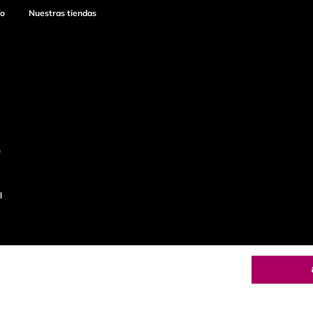
ío
Nuestras tiendas
s
l
o
Productos de
calidad