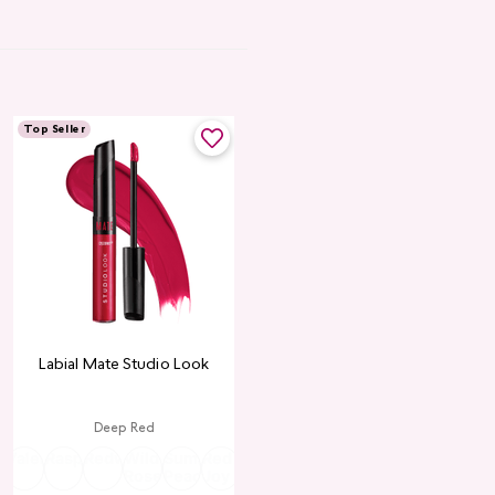
Top Seller
Labial Mate Studio Look
Deep Red
ria
Valentine
Raspberry
Redwood
Wild
Summer
Red
Rose
Peach
Pink
Wine
Ruby
Teddy
Rose
Peach
Joy
Cupid
Kiss
Heart
Red