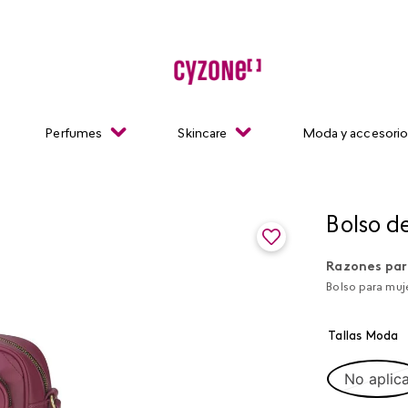
Perfumes
Skincare
Moda y accesori
Bolso d
Razones par
Bolso para muje
Tallas Moda
No aplic