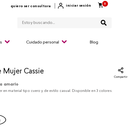
0
|
iniciar sesión
quiero ser consultora
Estoy buscando...
os
Cuidado personal
Blog
e Mujer Cassie
Compartir
a amarlo
r en material tipo cuero y de estilo casual. Disponible en 3 colores.
a