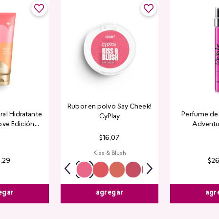
Rubor en polvo Say Cheek!
al Hidratante
Perfume de 
CyPlay
ove Edición
Adventu
tada
$
16
,
07
Kiss & Blush
4
,
29
$
2
egar
agr
agregar