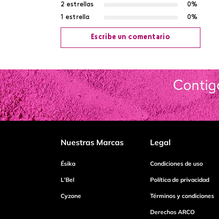
2 estrellas
0%
1 estrella
0%
Escribe un comentario
Agregar comentario
Título
Califica el producto de 1 a 5 estrellas
Nuestras Marcas
Legal
Tu nombre
Ésika
Condiciones de uso
L'Bel
Política de privacidad
Cyzone
Términos y condiciones
Dirección de email
Derechos ARCO