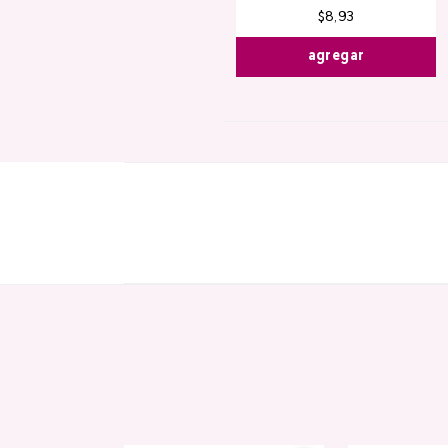
$
8
,
93
agregar