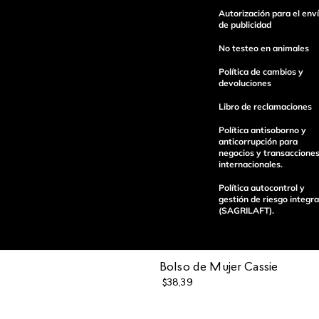
Autorización para el env
Escribe un comentario
de publicidad
No testeo en animales
Política de cambios y
devoluciones
Libro de reclamaciones
enviar comentario
Política antisoborno y
anticorrupción para
negocios y transaccione
internacionales.
Política autocontrol y
gestión de riesgo integra
(SAGRILAFT).
Bolso de Mujer Cassie
$
38
,
39
Pagos 100%
Entregas a tod
seguros
el país