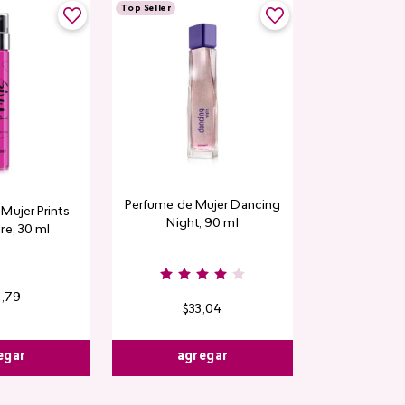
Top Seller
Perfume de Mujer Dancing
Mujer Prints
Night, 90 ml
re, 30 ml
6
,
79
$
33
,
04
egar
agregar