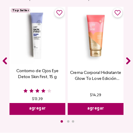
Top Seller
Contorno de Ojos Eye
Crema Corporal Hidratante
Detox Skin First, 15 g
Glow To Love Edición
Limitada
$
14
,
29
$
13
,
39
agregar
agregar