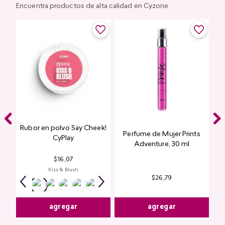
Encuentra productos de alta calidad en Cyzone
Rubor en polvo Say Cheek!
Perfume de Mujer Prints
nte
CyPlay
Adventure, 30 ml
n
$
16
,
07
Kiss & Blush
$
26
,
79
agregar
agregar