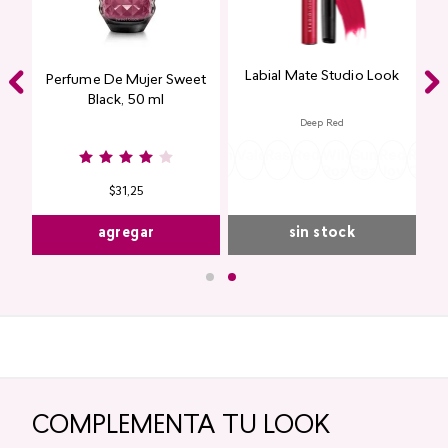
Labial Mate Studio Look
ing
Perfume De Mujer Sweet
Black, 50 ml
Deep Red
Burgundy
Rose
Pink
Dusty
Sangria
Valentine
Raspberry
Redwood
Wild
Summer
Red
Rose
P
Nude
Nude
Rose
Rose
Peach
Joy
Cupi
K
$
31
,
25
agregar
sin stock
COMPLEMENTA TU LOOK