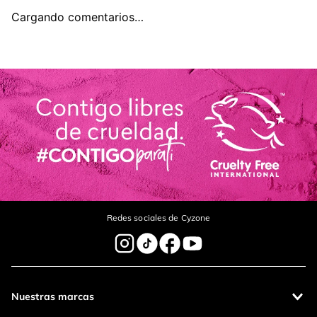
Cargando comentarios…
Título
Califica el producto de 1 a 5 estrellas
Tu nombre
Dirección de email
Redes sociales de Cyzone
Escribe un comentario
Nuestras marcas