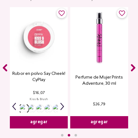
Rubor en polvo Say Cheek!
Perfume de Mujer Prints
nte
CyPlay
Adventure, 30 ml
n
$
16
,
07
Kiss & Blush
$
26
,
79
agregar
agregar