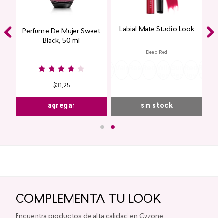
Labial Mate Studio Look
ing
Perfume De Mujer Sweet
Black, 50 ml
Deep Red
Burgundy
Rose
Pink
Dusty
Sangria
Valentine
Raspberry
Redwood
Wild
Summer
Red
Rose
P
Nude
Nude
Rose
Rose
Peach
Joy
Cupi
K
$
31
,
25
agregar
sin stock
COMPLEMENTA TU LOOK
Encuentra productos de alta calidad en Cyzone