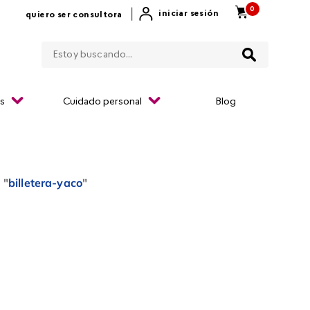
0
|
iniciar sesión
quiero ser consultora
Estoy buscando...
os
Cuidado personal
Blog
 "
billetera-yaco
"