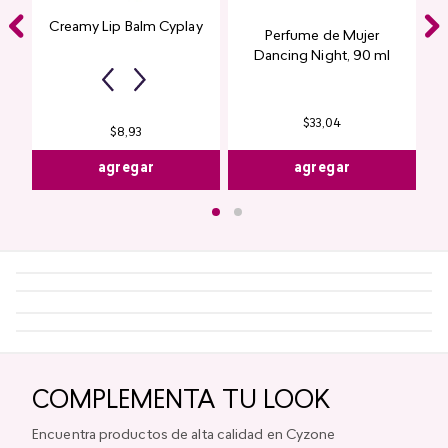
Creamy Lip Balm Cyplay
Perfume de Mujer
Dancing Night, 90 ml
Fuchsia Creamy
$
33
,
04
$
8
,
93
agregar
agregar
COMPLEMENTA TU LOOK