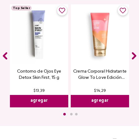
Encuentra productos de alta calidad en Cyzone
Top Seller
Contorno de Ojos Eye
Crema Corporal Hidratante
Detox Skin First, 15 g
Glow To Love Edición
Limitada
$
14
,
29
$
13
,
39
agregar
agregar