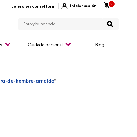
0
|
iniciar sesión
quiero ser consultora
Estoy buscando...
os
Cuidado personal
Blog
tera-de-hombre-arnaldo
"